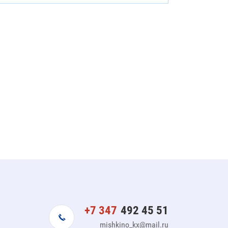
+7 347
492 45 51
mishkino_kx@mail.ru